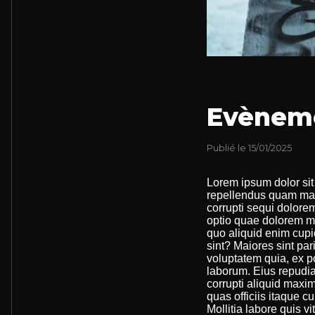
Evèneme
Publié le 15/01/2025
Lorem ipsum dolor sit 
repellendus quam max
corrupti sequi dolore
optio quae dolorem ma
quo aliquid enim cupi
sint? Maiores sint pa
voluptatem quia, ex po
laborum. Eius repudia
corrupti aliquid maxi
quas officiis itaque cu
Mollitia labore quis 