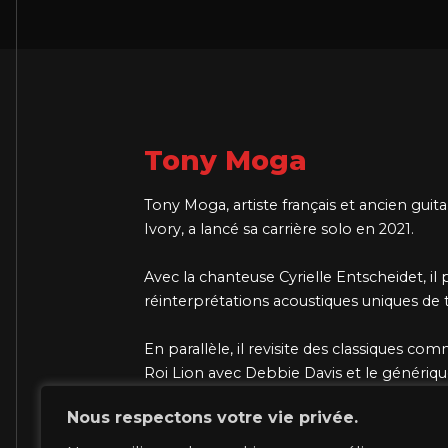
Tony Moga
Tony Moga, artiste français et ancien guit
Ivory, a lancé sa carrière solo en 2021.
Avec la chanteuse Cyrielle Entscheidet, il
réinterprétations acoustiques uniques de
En parallèle, il revisite des classiques com
Roi Lion avec Debbie Davis et le généri
Marc Anthony Kabeya. Découvrez son uni
Nous respectons votre vie privée.
son premier single Libre.