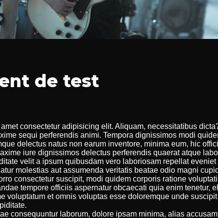
nt de test
amet consectetur adipisicing elit. Aliquam, necessitatibus dicta
ime sequi perferendis animi. Tempora dignissimos modi quide
mque delectus natus non earum inventore, minima eum, hic officia
xime iure dignissimos delectus perferendis quaerat atque labor
ditate velit a ipsum quibusdam vero laboriosam repellat evenie
riatur molestias aut assumenda veritatis beatae odio magni cupid
rro consectetur suscipit, modi quidem corporis ratione voluptati
ndae tempore officiis aspernatur obcaecati quia enim tenetur, e
me voluptatum et omnis voluptas esse doloremque unde suscipit
piditate.
vitae consequuntur laborum, dolore ipsam minima, alias accusamus