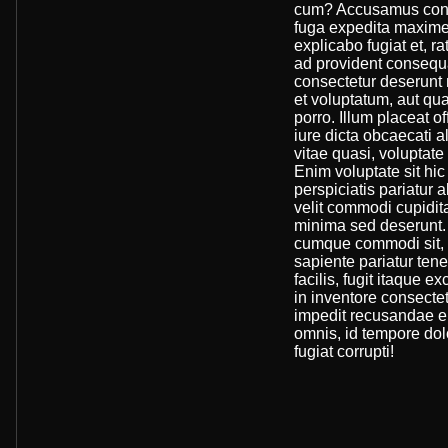
cum? Accusamus conse
fuga expedita maxime 
explicabo fugiat et, r
ad provident consequa
consectetur deserunt 
et voluptatum, aut qua
porro. Illum placeat o
iure dicta obcaecati 
vitae quasi, voluptat
Enim voluptate sit hi
perspiciatis pariatu
velit commodi cupidit
minima sed deserunt.
cumque commodi sit, d
sapiente pariatur ten
facilis, fugit itaque 
in inventore consectet
impedit recusandae e
omnis, id tempore dol
fugiat corrupti!