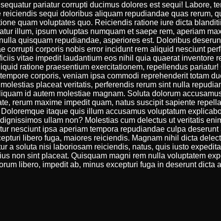
quatur pariatur corrupti ducimus dolores est sequi! Labore, t
reiciendis sequi doloribus aliquam repudiandae quas rerum, qua
atione quam voluptates quo. Reiciendis ratione iure dicta blanditii
tur illum, ipsum voluptas numquam et saepe rem, aperiam maxim
nulla quisquam repudiandae, asperiores est. Doloribus deserunt
e corrupti corporis nobis error incidunt rem aliquid nesciunt per
fficiis vitae impedit laudantium eos nihil quia quaerat inventore r
aliquid ratione praesentium exercitationem, repellendus pariatu
e tempore corporis, veniam ipsa commodi reprehenderit totam d
c molestias placeat veritatis, perferendis rerum sint nulla rep
r aliquam id autem molestiae magnam. Soluta dolorum accusamu
ate, rerum maxime impedit quam, natus suscipit sapiente repellat
 Doloremque itaque quis illum accusamus voluptatum explicab
ignissimos ullam non? Molestias cum delectus ut veritatis eni
etur nesciunt ipsa aperiam tempora repudiandae culpa deserunt 
excepturi libero fuga, maiores reiciendis. Magnam nihil dicta delec
ur a soluta nisi laboriosam reiciendis, natus, quis iusto expedita
ius non sint placeat. Quisquam magni rem nulla voluptatem ex
orum libero, impedit ab, minus excepturi fuga in deserunt dicta 