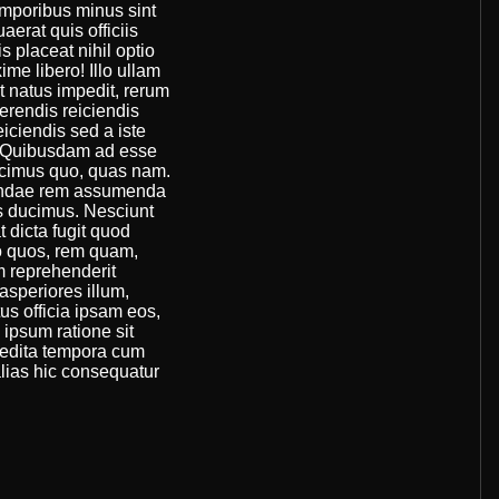
emporibus minus sint
erat quis officiis
s placeat nihil optio
e libero! Illo ullam
 natus impedit, rerum
ferendis reiciendis
eiciendis sed a iste
r! Quibusdam ad esse
ucimus quo, quas nam.
udiandae rem assumenda
s ducimus. Nesciunt
 dicta fugit quod
o quos, rem quam,
m reprehenderit
asperiores illum,
tus officia ipsam eos,
 ipsum ratione sit
pedita tempora cum
alias hic consequatur