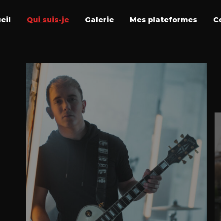
eil
Qui suis-je
Galerie
Mes plateformes
C